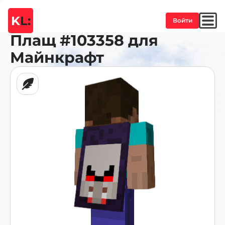
K
L:
Войти
Плащ
#103358
для
Майнкрафт