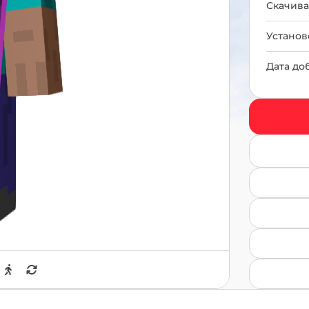
Скачива
Установ
Дата до