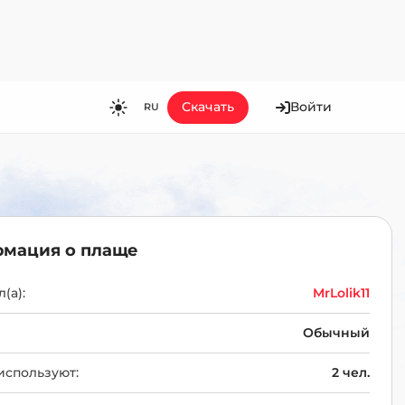
Скачать
Войти
RU
RU
EN
ES
FR
мация о плаще
HI
JA
(а):
MrLolik11
KO
Обычный
MS
используют:
2 чел.
PT