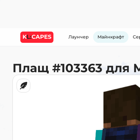
K
L:
CAPES
Лаунчер
Майнкрафт
Cе
Плащ
#103363
для 