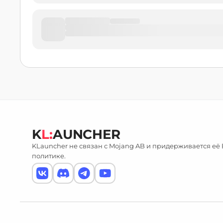
K
L:
AUNCHER
KLauncher не связан с Mojang AB и придерживается её
политике.