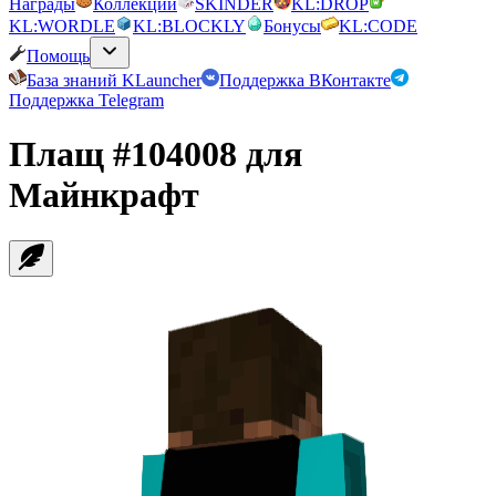
Награды
Коллекции
SKINDER
KL:DROP
KL:WORDLE
KL:BLOCKLY
Бонусы
KL:CODE
Помощь
База знаний KLauncher
Поддержка ВКонтакте
Поддержка Telegram
Плащ
#104008
для
Майнкрафт