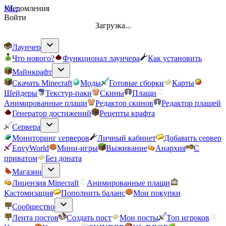
K
Уведомления
L:
Войти
Загрузка...
Лаунчер
Что нового?
Функционал лаунчера
Как установить
Майнкрафт
Скачать Minecraft
Моды
Готовые сборки
Карты
Шейдеры
Текстур-паки
Скины
Плащи
Анимированные плащи
Редактор скинов
Редактор плащей
Генератор достижений
Рецепты крафта
Сервера
Мониторинг серверов
Личный кабинет
Добавить сервер
EnvyWorld
Мини-игры
Выживание
Анархия
С
приватом
Без доната
Магазин
Лицензия Minecraft
Анимированные плащи
Кастомизация
Пополнить баланс
Мои покупки
Сообщество
Лента постов
Создать пост
Мои посты
Топ игроков