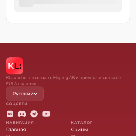
KLauncher не связан с Mojang AB и придерживается её
EULA политике.
Русский
СОЦСЕТИ
НАВИГАЦИЯ
КАТАЛОГ
Главная
Скины