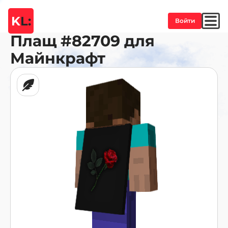
K
L:
Войти
Плащ
#82709
для
Майнкрафт