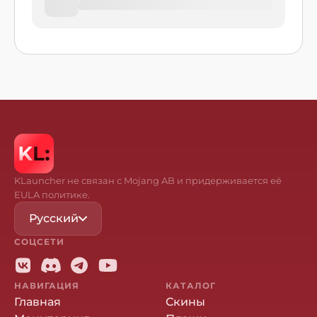
KLauncher не связан с Mojang AB и придерживается её
EULA политике.
Русский
СОЦСЕТИ
НАВИГАЦИЯ
КАТАЛОГ
Главная
Скины