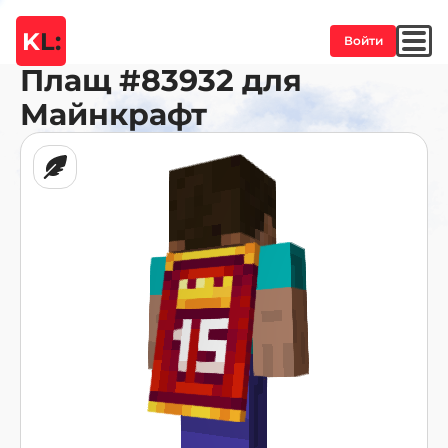
K
L:
Войти
Плащ
#83932
для
Майнкрафт