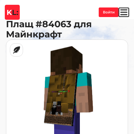
K
L:
Войти
Плащ
#84063
для
Майнкрафт