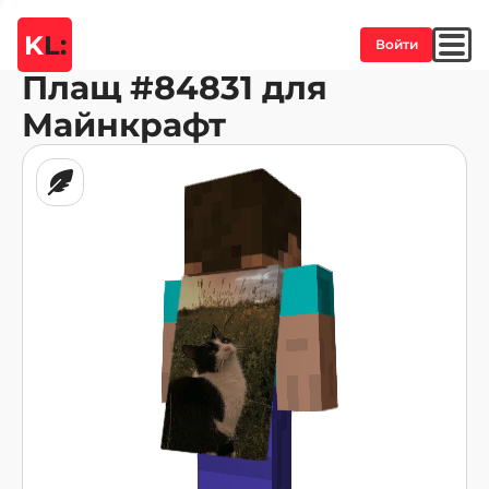
K
L:
Войти
Плащ
#84831
для
Майнкрафт