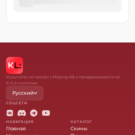
KLauncher не связан с Mojang AB и придерживается её
EULA политике.
Русский
СОЦСЕТИ
НАВИГАЦИЯ
КАТАЛОГ
Главная
Скины