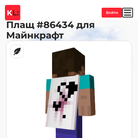
K
L:
Войти
Плащ
#86434
для
Майнкрафт