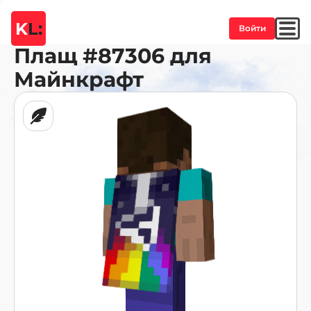
K
L:
Войти
Плащ
#87306
для
Майнкрафт