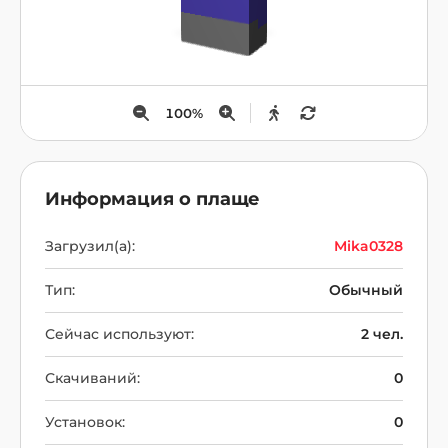
100
%
Информация о плаще
Загрузил(а):
Mika0328
Тип:
Обычный
Сейчас используют:
2 чел.
Скачиваний:
0
Установок:
0