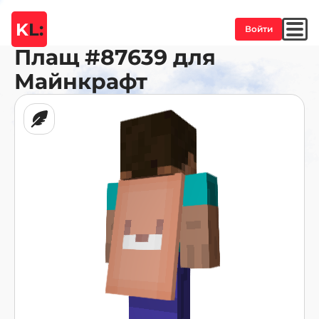
K
L:
Войти
Плащ
#87639
для
Майнкрафт