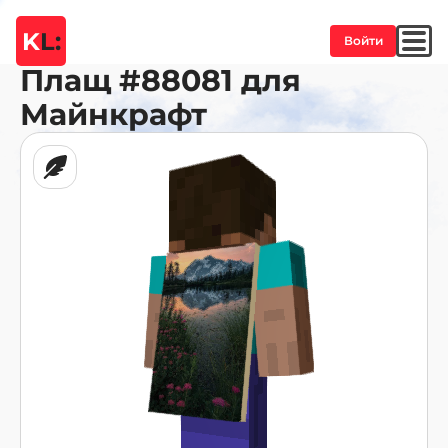
K
L:
Войти
Плащ
#88081
для
Майнкрафт