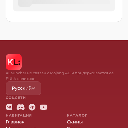
KLauncher не связан с Mojang AB и придерживается её
EULA политике.
Русский
СОЦСЕТИ
НАВИГАЦИЯ
КАТАЛОГ
Главная
Скины