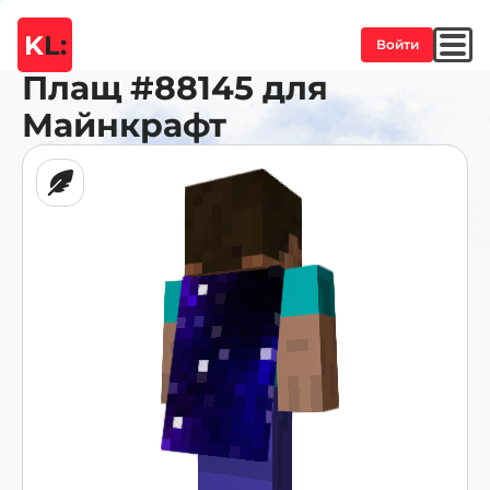
K
L:
Войти
Плащ
#88145
для
Майнкрафт