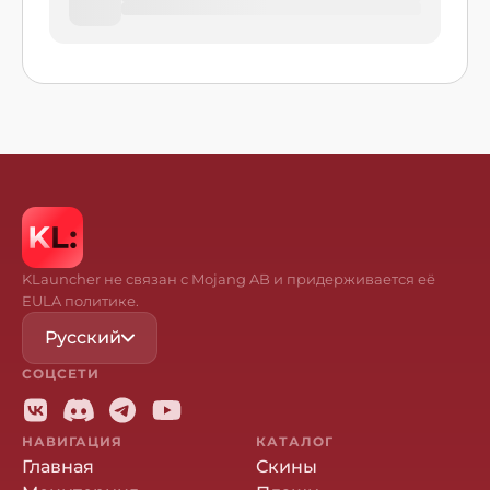
KLauncher не связан с Mojang AB и придерживается её
EULA политике.
Русский
СОЦСЕТИ
НАВИГАЦИЯ
КАТАЛОГ
Главная
Скины