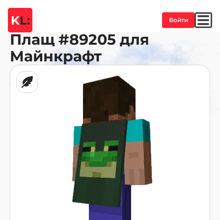
K
L:
Войти
Плащ
#89205
для
Майнкрафт