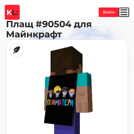
K
L:
Войти
Плащ
#90504
для
Майнкрафт