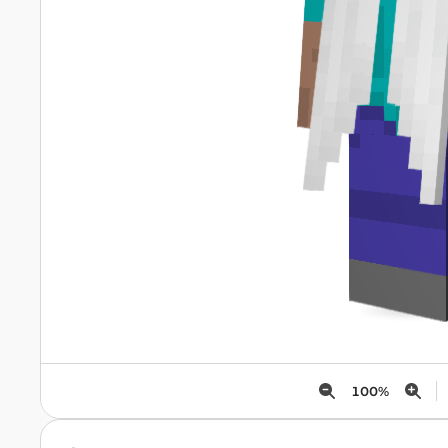
100
%