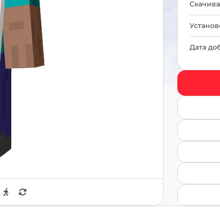
Скачива
Установ
Дата до