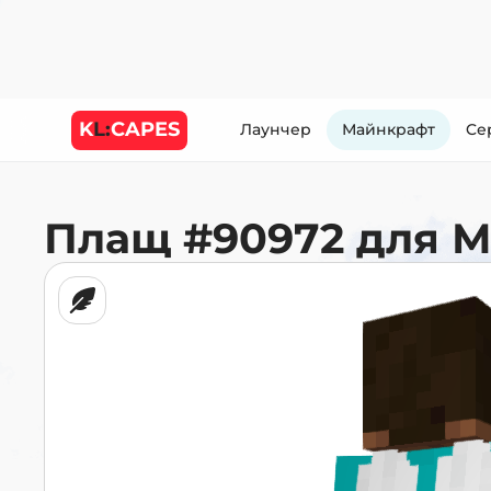
K
L:
CAPES
Лаунчер
Майнкрафт
Cе
Плащ
#90972
для 