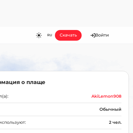
Скачать
Войти
RU
RU
EN
ES
FR
мация о плаще
HI
JA
(а):
AkiLemon908
KO
Обычный
MS
используют:
2 чел.
PT