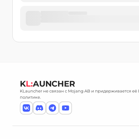
K
L:
AUNCHER
KLauncher не связан с Mojang AB и придерживается её
политике.