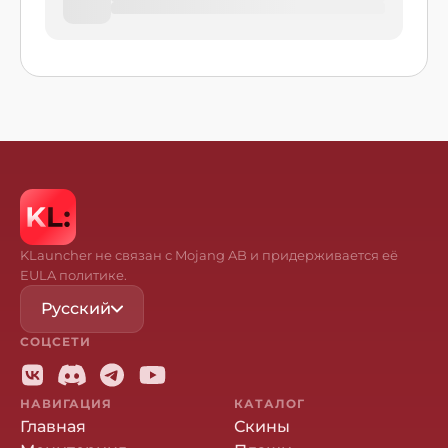
KLauncher не связан с Mojang AB и придерживается её
EULA политике.
Русский
СОЦСЕТИ
НАВИГАЦИЯ
КАТАЛОГ
Главная
Скины