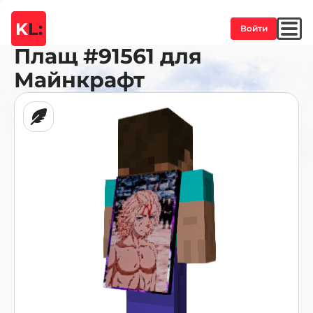
K
L:
Войти
Плащ
#91561
для
Майнкрафт