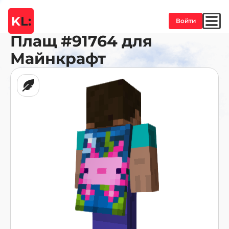
K
L:
Войти
Плащ
#91764
для
Майнкрафт