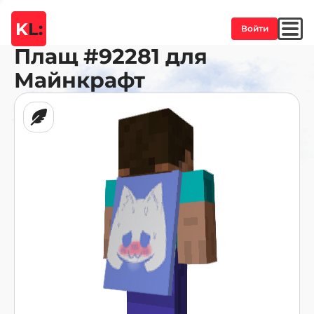
K
L:
Войти
Плащ
#92281
для
Майнкрафт