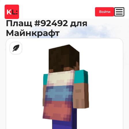
K
L:
Войти
Плащ
#92492
для
Майнкрафт