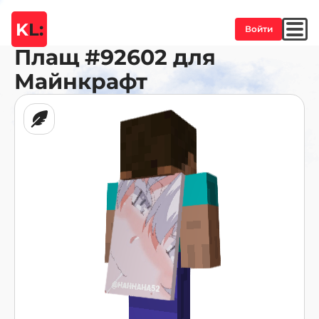
K
L:
Войти
Плащ
#92602
для
Майнкрафт