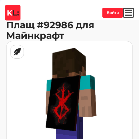
K
L:
Войти
Плащ
#92986
для
Майнкрафт