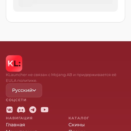
KLauncher не связан с Mojang AB и придерживается её
EULA политике.
Русский
СОЦСЕТИ
НАВИГАЦИЯ
КАТАЛОГ
Главная
Скины