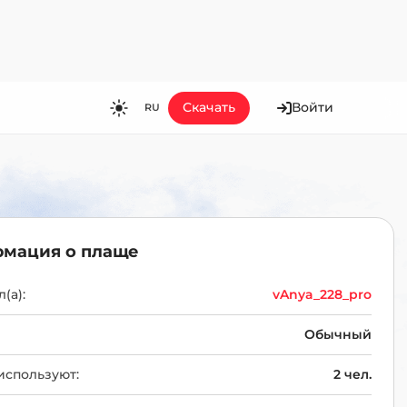
Скачать
Войти
RU
RU
EN
ES
FR
мация о плаще
HI
JA
(а):
vAnya_228_pro
KO
Обычный
MS
используют:
2 чел.
PT