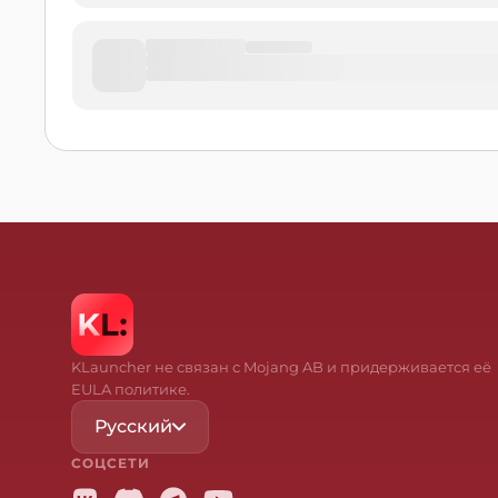
KLauncher не связан с Mojang AB и придерживается её
EULA политике.
Русский
СОЦСЕТИ