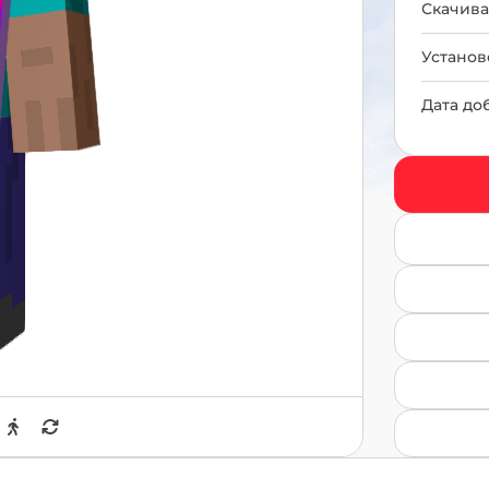
Скачива
Установ
Дата до