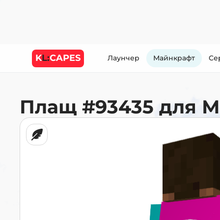
K
L:
CAPES
Лаунчер
Майнкрафт
Cе
Плащ
#93435
для 