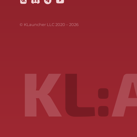
© KLauncher LLC 2020 –
2026
K
L: