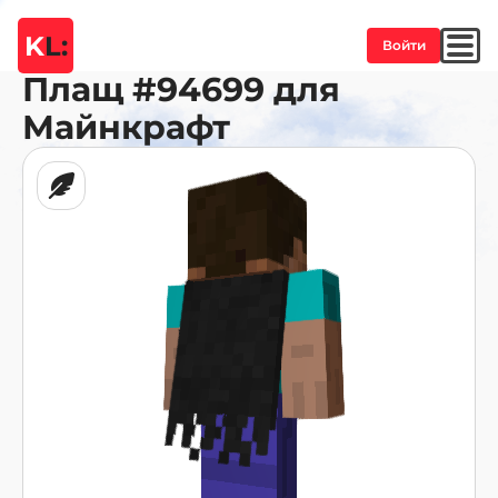
K
L:
Войти
Плащ
#94699
для
Майнкрафт