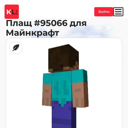
K
L:
Войти
Плащ
#95066
для
Майнкрафт