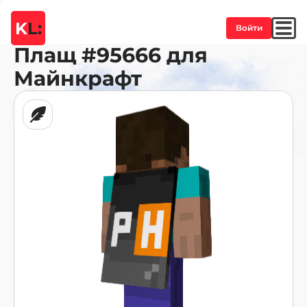
K
L:
Войти
Плащ
#95666
для
Майнкрафт