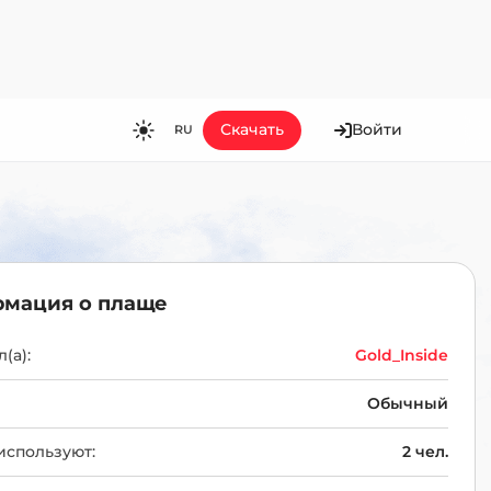
Скачать
Войти
RU
RU
EN
ES
FR
мация о плаще
HI
JA
(а):
Gold_Inside
KO
Обычный
MS
используют:
2 чел.
PT