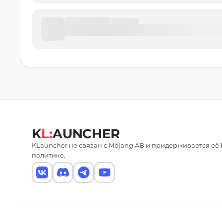
K
L:
AUNCHER
KLauncher не связан с Mojang AB и придерживается её
политике.