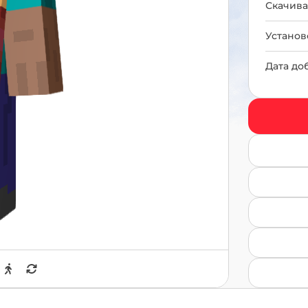
Скачива
Установ
Дата до