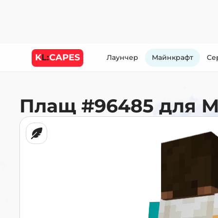
K
L:
CAPES
Лаунчер
Майнкрафт
Cе
Плащ
#96485
для 