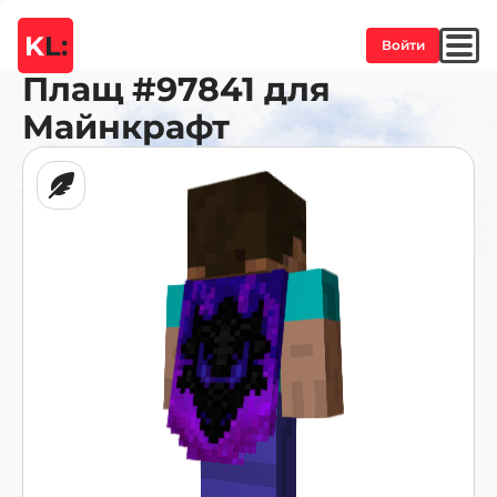
K
L:
Войти
Плащ
#97841
для
Майнкрафт