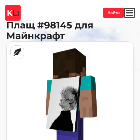
K
L:
Войти
Плащ
#98145
для
Майнкрафт