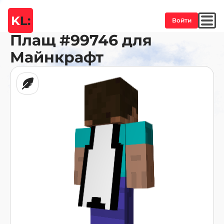
K
L:
Войти
Плащ
#99746
для
Майнкрафт