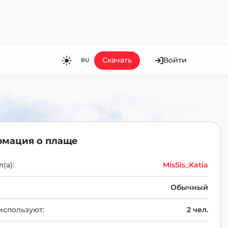
Скачать
Войти
RU
RU
EN
ES
FR
мация о плаще
HI
JA
(а):
MisSis_Katia
KO
Обычный
MS
используют:
2 чел.
PT