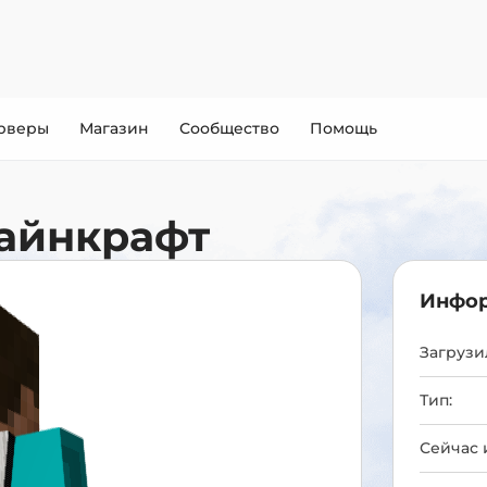
рверы
Магазин
Сообщество
Помощь
айнкрафт
Инфор
Загрузил
Тип:
Сейчас 