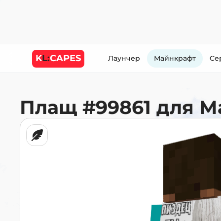
K
L:
CAPES
Лаунчер
Майнкрафт
Cе
Плащ
#99861
для М