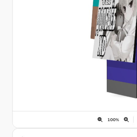
100
%