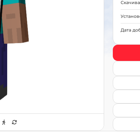
Скачива
Установ
Дата до