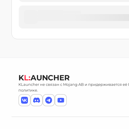
K
L:
AUNCHER
KLauncher не связан с Mojang AB и придерживается её
политике.