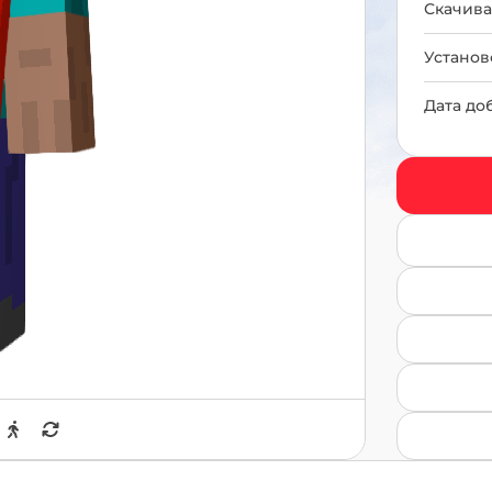
Скачива
Установ
Дата до