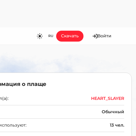
Скачать
Войти
RU
RU
EN
ES
FR
мация о плаще
HI
JA
(а):
HEART_SLAYER
KO
Обычный
MS
используют:
13 чел.
PT