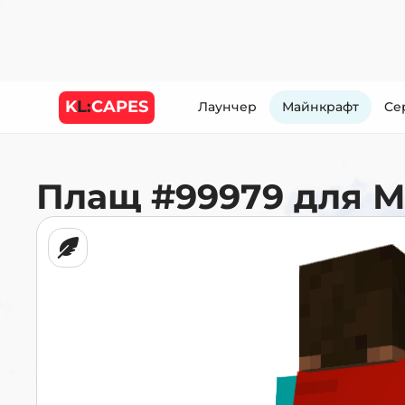
K
L:
CAPES
Лаунчер
Майнкрафт
Cе
Плащ
#99979
для 