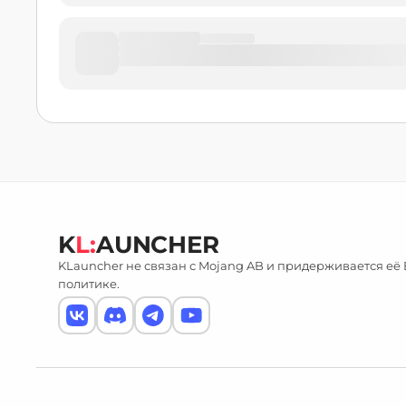
K
L:
AUNCHER
KLauncher не связан с Mojang AB и придерживается её
политике.