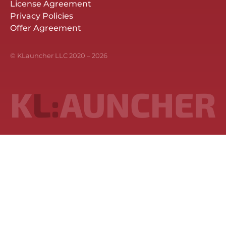
License Agreement
Privacy Policies
Offer Agreement
© KLauncher LLC 2020 –
2026
K
L:
AUNCHER