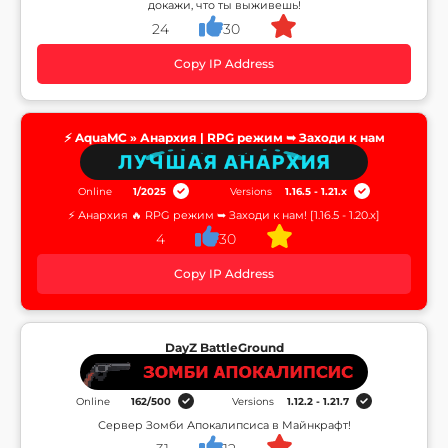
докажи, что ты выживешь!
24
30
Copy IP Address
⚡ AquaMC » Анархия | RPG режим ➥ Заходи к нам
Online
1
/
2025
Versions
1.16.5 - 1.21.x
⚡ Анархия 🔥 RPG режим ➥ Заходи к нам! [1.16.5 - 1.20.x]
4
30
Copy IP Address
DayZ BattleGround
Online
162
/
500
Versions
1.12.2 - 1.21.7
Сервер Зомби Апокалипсиса в Майнкрафт!