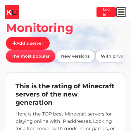
Log
K
L:
in
Monitoring
Add a server
The most popular
New versions
With private
This is the rating of Minecraft
servers of the new
generation
Here is the
TOP best Minecraft servers
for
playing online with IP addresses.
Looking
for a free server with mods, mini-games, or