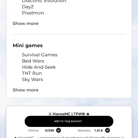
Draconic Evolution
DayZ
Pixelmon
Show more
Mini games
Survival Games
Bed Wars
Hide And Seek
TNT Run
Sky Wars
Show more
⚔️ HavosMC | ГРИФ 🔥
Online
0
/
299
Versions
1.21.8
🔥 HavosMC — современный гриферский Minecraft-сервер! ⚔️