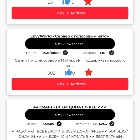
20
10
Copy IP Address
EnvyWorld - Сервер с голосовым чатом
Online
240
/
10000
Versions
1.16+
Самый лучший сервер в Майнкрафт! Поддержка голосового
чата.
302
0
Copy IP Address
A4 CRAFT - ВСЕМ ДОНАТ /FREE ✔✔✔
Online
34
/
500
Versions
1.8-1.21.4
✔ РАБОТАЮТ ВСЕ ВЕРСИИ ⚠ ВСЕМ ДОНАТ /FREE ✔✔ БОЛЬШОЙ
ОНЛАЙН ✔✔ ✔✔ ВСЕМ /GM 1 КРЕАТИВ ✔✔ БЕСПЛАТНЫЙ