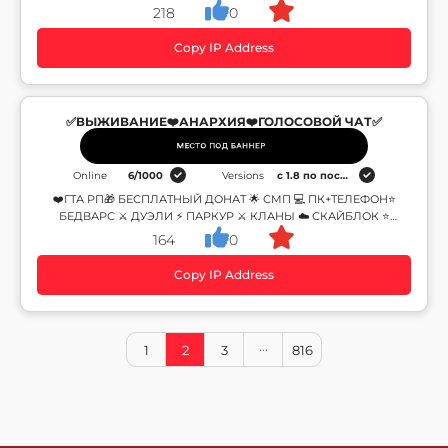
ДОНАТ - /FREE ✔✔ ПЯТЬ РЕЖИМОВ ✔✔
218
0
Copy IP Address
✅ВЫЖИВАНИЕ❤️АНАРХИЯ❤️ГОЛОСОВОЙ ЧАТ✅
Online
6
/
1000
Versions
c 1.8 по последнюю
❤️ГТА РП🎁 БЕСПЛАТНЫЙ ДОНАТ 🌟 СМП 💻 ПК+ТЕЛЕФОН⭐
БЕДВАРС ⚔️ ДУЭЛИ ⚡ ПАРКУР ⚔️ КЛАНЫ ☁️ СКАЙБЛОК ⭐
ПРЯТКИ ⚔️ КОРОЛЕВСКАЯ БИТВА ⭐ МИНИ-ИГРЫ
164
0
Copy IP Address
1
2
3
816