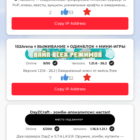
PvP, кланы, квесты, аукцион, уникальные крафты и ежедневные
награды 🎁
2
33
Copy IP Address
102Arena ⭐ ВЫЖИВАНИЕ ⭐ ОДИНБЛОК ⭐ МИНИ-ИГРЫ
Online
9
/
50
Versions
1.21.6 - 26.2
Версия 1.21.6 - 26.2 | Ежедневный ключ от кейса /free
7
32
Copy IP Address
DayZCraft - зомби-апокалипсис настал!
Online
5
/
200
Versions
1.16.5-1.21.1
Два сервера: DayZ и S.T.A.L.K.E.R. Оружие, зомби, мутанты —