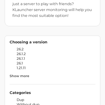
just a server to play with friends?
KLauncher server monitoring will help you
find the most suitable option!
Choosing a version
26.2
26.1.2
26.1.1
26.1
1.21.11
Show more
Categories
Dup
Without dup