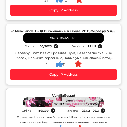
31
12
Copy IP Address
✅ NewLands ⭐ - ❤️ Выживание в стиле РПГ, Серверу 5 лет
🦠
Online
10
/
2025
Versions
1.21.11
Серверу 5 лет, Ивент Кровавая Луна, Невероятно сильные
боссы, Прокачка персонажа, Новые умения, способности,
Лучший РПГ Сервер❤️
2
11
Copy IP Address
VanillaSquad
Online
136
/
300
Versions
26.1.2 - 26.2
Приватный ванильный сервер Minecraft с классическим
выживанием без привата, доната и лишних плагинов.