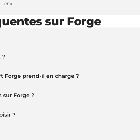
uer ».
quentes sur Forge
 ?
ft Forge prend-il en charge ?
 sur Forge ?
isir ?