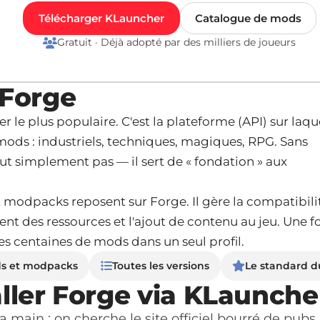
Télécharger KLauncher
Catalogue de mods
Gratuit · Déjà adopté par des milliers de joueurs
 Forge
 le plus populaire. C'est la plateforme (API) sur laqu
ods : industriels, techniques, magiques, RPG. Sans
ut simplement pas — il sert de « fondation » aux
t modpacks reposent sur Forge. Il gère la compatibili
t des ressources et l'ajout de contenu au jeu. Une fo
des centaines de mods dans un seul profil.
ds et modpacks
Toutes les versions
Le standard 
ller Forge via KLaunche
la main : on cherche le site officiel bourré de pubs,