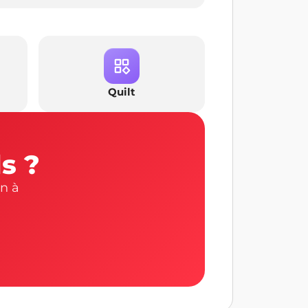
Quilt
s ?
n à