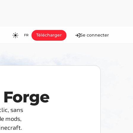
Télécharger
Se connecter
FR
RU
EN
ES
FR
HI
 Forge
JA
KO
clic, sans
MS
 de mods,
PT
inecraft.