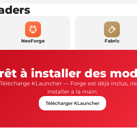
aders
NeoForge
Fabric
rêt à installer des mod
Télécharge KLauncher — Forge est déjà inclus, rie
installer à la main.
Télécharger KLauncher