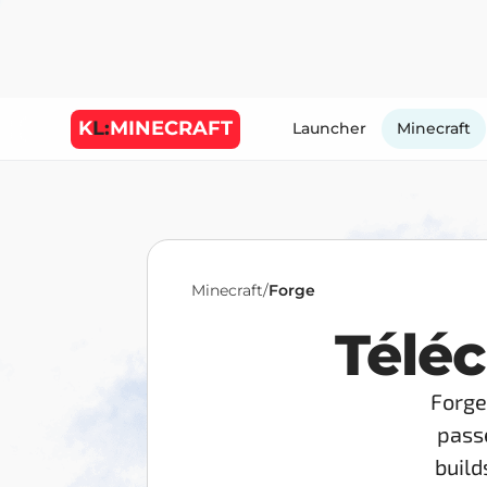
K
L:
MINECRAFT
Launcher
Minecraft
Minecraft
/
Forge
Téléc
Forge 
passe
build