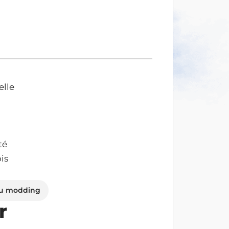
TR
elle
té
is
du modding
r