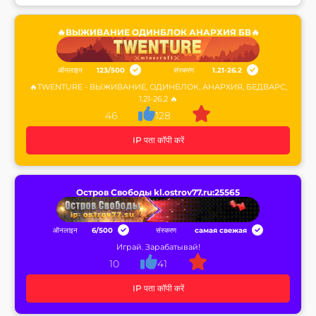
🔥ВЫЖИВАНИЕ ОДИНБЛОК АНАРХИЯ БВ🔥
ऑनलाइन
123
/
500
संस्करण
1.21-26.2
🔥TWENTURE - ВЫЖИВАНИЕ, ОДИНБЛОК, АНАРХИЯ, БЕДВАРС,
1.21-26.2 🔥
46
128
IP पता कॉपी करें
Остров Свободы kl.ostrov77.ru:25565
ऑनलाइन
6
/
500
संस्करण
самая свежая
Играй. Зарабатывай!
10
41
IP पता कॉपी करें