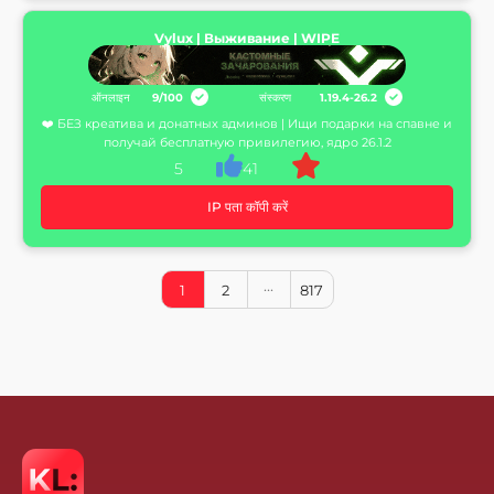
Vylux | Выживание | WIPE
ऑनलाइन
9
/
100
संस्करण
1.19.4-26.2
❤️ БЕЗ креатива и донатных админов | Ищи подарки на спавне и
получай бесплатную привилегию, ядро 26.1.2
5
41
IP पता कॉपी करें
1
2
817