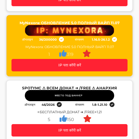
MyNexora: ОБНОВЛЕНИЕ 5.0 ПОЛНЫЙ ВАЙП 11.07
ऑनलाइन
36
/
200000
संस्करण
1.16.5-26.1.2
MyNexora: ОБНОВЛЕНИЕ 5.0 ПОЛНЫЙ ВАЙП 11.07
1
319
IP पता कॉपी करें
SPOTYMC ⚠ ВСЕМ ДОНАТ ➜ /FREE ⚠ АНАРХИЯ
ऑनलाइन
46
/
2026
संस्करण
1.8-1.21.10
⭐БЕСПЛАТНЫЙ ДОНАТ ➜ /FREE⭐1.21
5
150
IP पता कॉपी करें