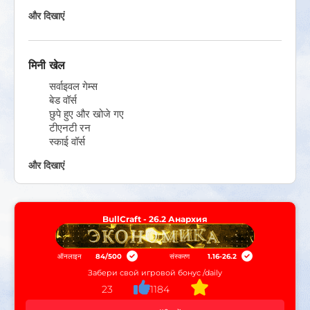
और दिखाएं
मिनी खेल
सर्वाइवल गेम्स
बेड वॉर्स
छुपे हुए और खोजे गए
टीएनटी रन
स्काई वॉर्स
और दिखाएं
BullCraft - 26.2 Анархия
ऑनलाइन
84
/
500
संस्करण
1.16-26.2
Забери свой игровой бонус /daily
23
1184