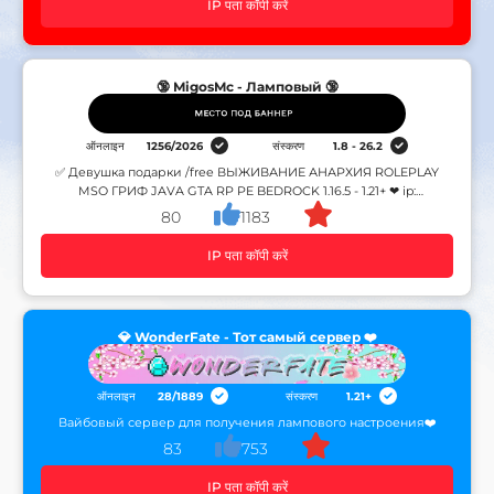
IP पता कॉपी करें
🔞 MigosMc - Ламповый 🔞
ऑनलाइन
1256
/
2026
संस्करण
1.8 - 26.2
✅ Девушка подарки /free ВЫЖИВАНИЕ АНАРХИЯ ROLEPLAY
MSO ГРИФ JAVA GTA RP PE BEDROCK 1.16.5 - 1.21+ ❤ ip:
up.migosmc.net ⚡⚡ ⚠ МИНИ-ИГРЫ, GRIEF ANARCHY
80
1183
IP पता कॉपी करें
💎 WonderFate - Тот самый сервер ❤️
ऑनलाइन
28
/
1889
संस्करण
1.21+
Вайбовый сервер для получения лампового настроения❤️
83
753
IP पता कॉपी करें