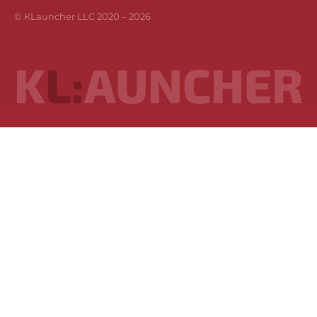
© KLauncher LLC 2020 –
2026
K
L:
AUNCHER