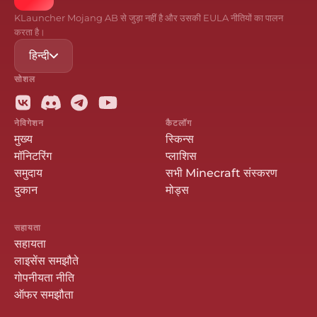
KLauncher Mojang AB से जुड़ा नहीं है और उसकी EULA नीतियों का पालन
करता है।
हिन्दी
सोशल
नेविगेशन
कैटलॉग
मुख्य
स्किन्स
मॉनिटरिंग
प्लाशिस
समुदाय
सभी Minecraft संस्करण
दुकान
मोड्स
सहायता
सहायता
लाइसेंस समझौते
गोपनीयता नीति
ऑफर समझौता