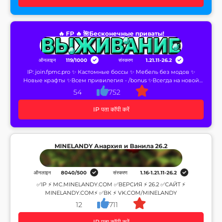
🔥 FP 🔥 🌺Бесконечные приваты!
ऑनलाइन
119
/
1000
संस्करण
1.21.11-26.2
IP: join.fpmc.pro ✨ Кастомные боссы ✨ Мебель без модов ✨
Новые крафты ✨Всем привилегия - /bonus ✨Всегда на новой
версии!
54
752
IP पता कॉपी करें
MINELANDY Анархия и Ванила 26.2
ऑनलाइन
8040
/
500
संस्करण
1.16-1.21.11-26.2
✅IP ⚡ MC.MINELANDY.COM ✅ВЕРСИЯ ⚡ 26.2 ✅САЙТ ⚡
MINELANDY.COM⚡ ✅ВК ⚡ VK.COM/MINELANDY
12
711
IP पता कॉपी करें