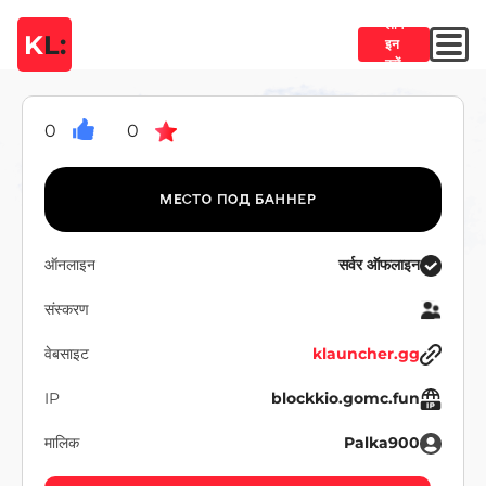
लॉग
K
L:
इन
करें
0
0
ऑनलाइन
सर्वर ऑफलाइन
संस्करण
वेबसाइट
klauncher.gg
IP
blockkio.gomc.fun
मालिक
Palka900