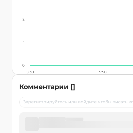
2
1
0
5:30
5:50
Комментарии
[
]