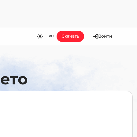
Скачать
Войти
RU
RU
EN
ES
 ето
FR
HI
JA
KO
MS
PT