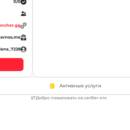
0/0
uncher.gg
ternos.me
lana_7228
Активные услуги
§7Добро пожаловать на cerBer ето