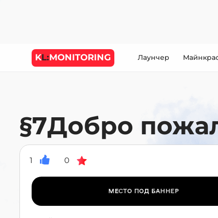
K
L:
MONITORING
Лаунчер
Майнкра
§7Добро пожал
1
0