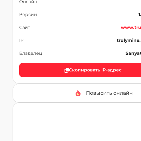
Онлайн
Версии
1
Сайт
www.tru
IP
trulymine.
Владелец
Sany
Скопировать IP-адрес
Повысить онлайн