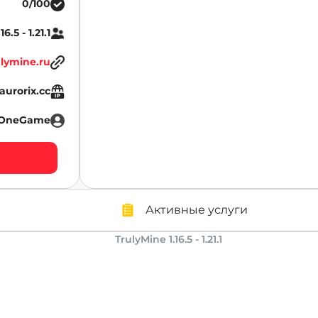
0/100
.16.5 - 1.21.1
lymine.ru
aurorix.cc
aOneGame
Активные услуги
TrulyMine 1.16.5 - 1.21.1