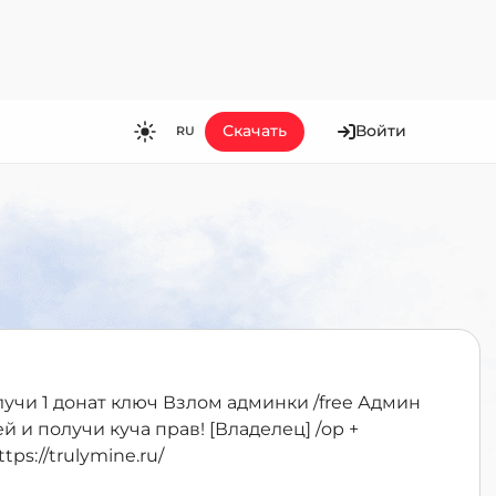
Скачать
Войти
RU
RU
EN
ES
FR
HI
JA
KO
лучи 1 донат ключ Взлом админки /free Админ
MS
й и получи куча прав! [Владелец] /op +
ps://trulymine.ru/
PT