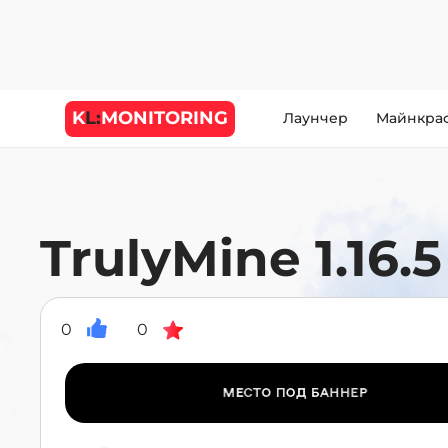
K
L:
MONITORING
Лаунчер
Майнкра
TrulyMine 1.16.5 -
0
0