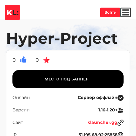
K
L:
Войти
Hyper-Project
0
0
Онлайн
Сервер оффлайн
Версии
1.16-1.20+
Сайт
klauncher.gg
IP
51.195.68.92:25858