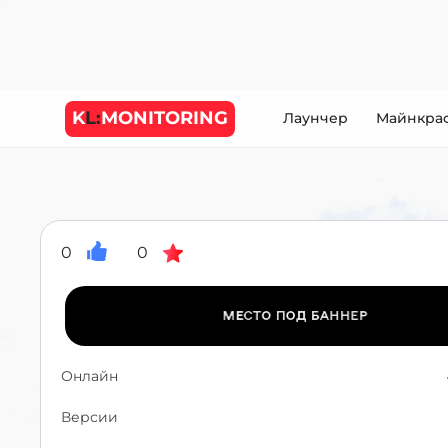
K
L:
MONITORING
Лаунчер
Майнкра
0
0
Онлайн
Версии