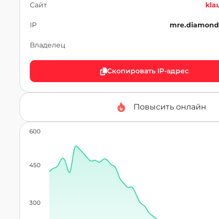
Сайт
kla
IP
mre.diamond
Владелец
Скопировать IP-адрес
Повысить онлайн
600
450
300