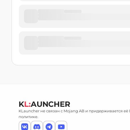
K
L:
AUNCHER
KLauncher не связан с Mojang AB и придерживается её
политике.