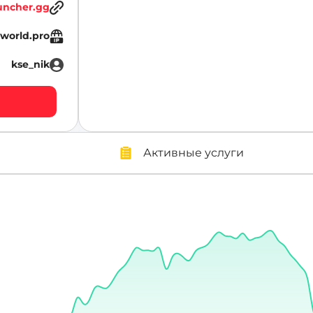
uncher.gg
world.pro
kse_nik
Активные услуги