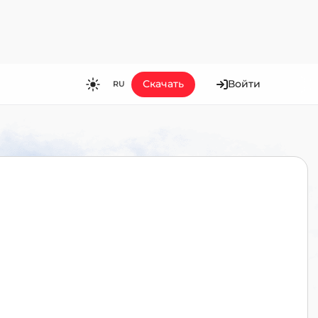
Скачать
Войти
RU
RU
EN
ES
FR
HI
JA
KO
MS
PT