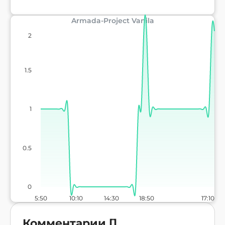
Armada-Project Vanila
2
1.5
1
0.5
0
5:50
10:10
14:30
18:50
17:10
Комментарии
[
]