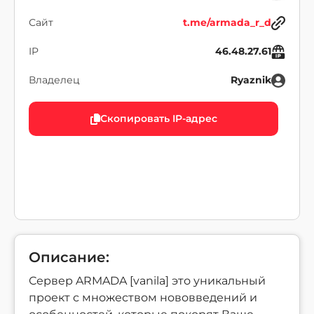
Сайт
t.me/armada_r_d
IP
46.48.27.61
Владелец
Ryaznik
Скопировать IP-адрес
Описание:
Сервер ARMADA [vanila] это уникальный
проект с множеством нововведений и