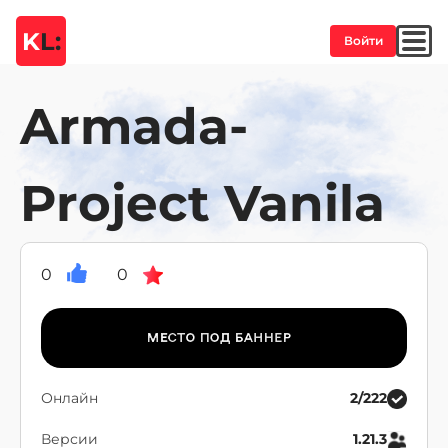
K
L:
Войти
Armada-
Project Vanila
0
0
Онлайн
2/222
Версии
1.21.3