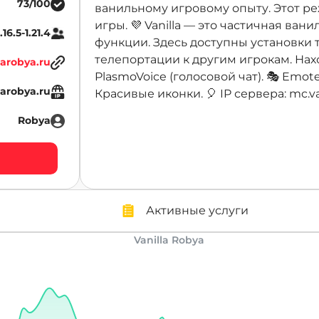
73/100
ванильному игровому опыту. Этот р
игры. 💜 Vanilla — это частичная ва
1.16.5-1.21.4
функции. Здесь доступны установки т
телепортации к другим игрокам. Находи
larobya.ru
PlasmoVoice (голосовой чат). 🎭 Emot
larobya.ru
Красивые иконки. 🎈 IP сервера: mc.va
Robya
Активные услуги
Vanilla Robya