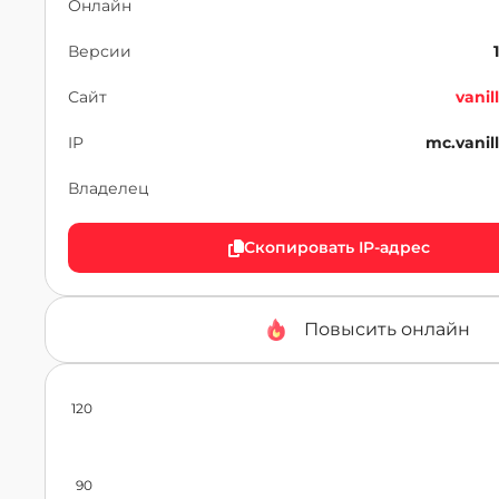
Онлайн
Версии
Сайт
vanil
IP
mc.vanil
Владелец
Скопировать IP-адрес
Повысить онлайн
120
90