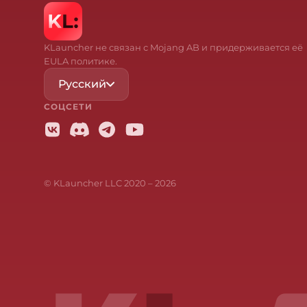
KLauncher не связан с Mojang AB и придерживается её
EULA политике.
Русский
СОЦСЕТИ
© KLauncher LLC 2020 –
2026