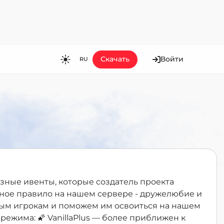
Скачать
Войти
RU
RU
EN
ES
FR
HI
JA
KO
азные ивенты, которые создатель проекта
MS
вное правило на нашем сервере - дружелюбие и
вым игрокам и поможем им освоиться на нашем
PT
режима: 🌠 VanillaPlus — более приближен к