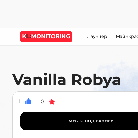
K
L:
MONITORING
Лаунчер
Майнкра
Vanilla Robya
1
0