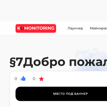
K
L:
MONITORING
Лаунчер
Майнкра
§7Добро пожал
0
0