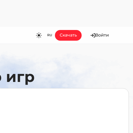
Скачать
Войти
RU
RU
EN
ES
 игр
FR
HI
JA
KO
MS
PT