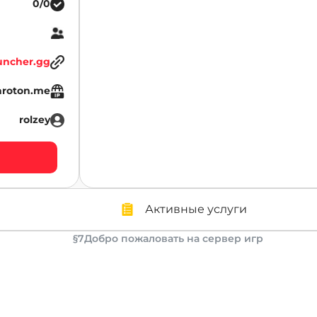
0/0
uncher.gg
aroton.me
rolzey
Активные услуги
§7Добро пожаловать на сервер игр