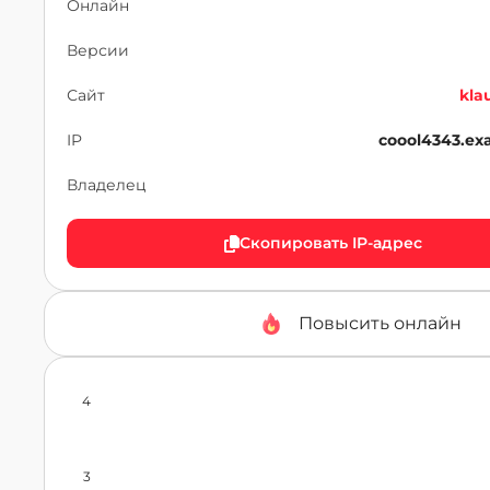
Онлайн
Версии
Сайт
kla
IP
coool4343.ex
Владелец
Скопировать IP-адрес
Повысить онлайн
4
3