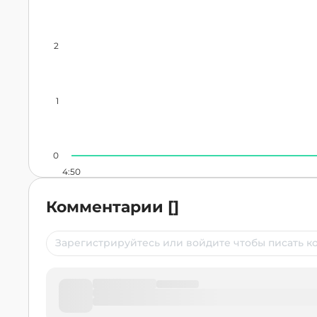
2
1
0
4:50
Комментарии
[
]