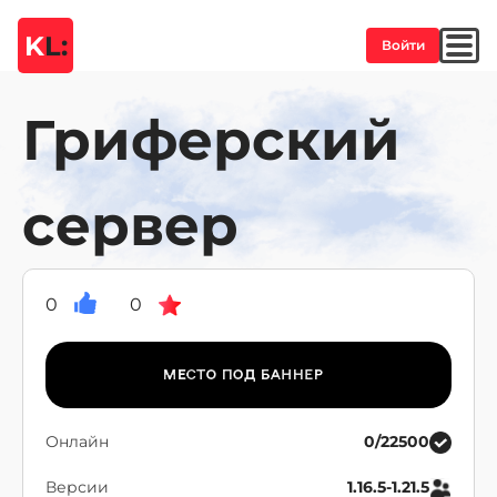
K
L:
Войти
Гриферский
сервер
0
0
Онлайн
0/22500
Версии
1.16.5-1.21.5