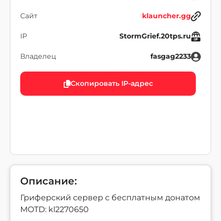
Сайт
klauncher.gg
IP
StormGrief.20tps.ru
Владелец
fasgag2233
Скопировать IP-адрес
Описание:
Гриферский сервер с бесплатным донатом
MOTD: kl2270650