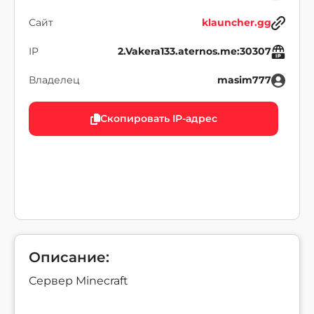
Сайт
klauncher.gg
IP
2.Vakera133.aternos.me:30307
Владелец
masim777
Скопировать IP-адрес
Описание:
Сервер Minecraft