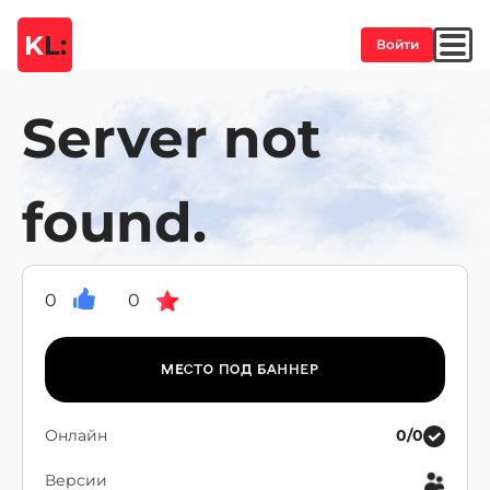
K
L:
Войти
Server not
found.
0
0
Онлайн
0/0
Версии