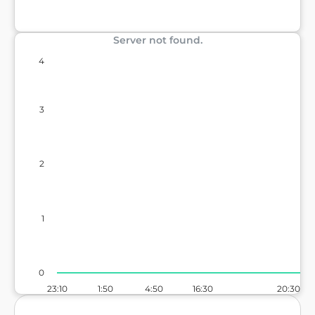
Server not found.
4
3
2
1
0
23:10
1:50
4:50
16:30
20:30