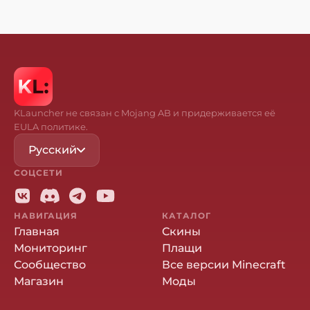
KLauncher не связан с Mojang AB и придерживается её
EULA политике.
Русский
СОЦСЕТИ
НАВИГАЦИЯ
КАТАЛОГ
Главная
Скины
Мониторинг
Плащи
Сообщество
Все версии Minecraft
Магазин
Моды