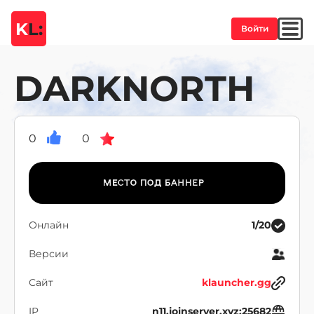
K
L:
Войти
DARKNORTH
0
0
Онлайн
1/20
Версии
Сайт
klauncher.gg
IP
n11.joinserver.xyz:25682