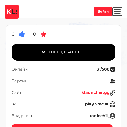
K
L:
Войти
0
0
Онлайн
31/500
Версии
Сайт
klauncher.gg
IP
play.5mc.su
Владелец
radiochil_