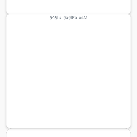
§4§l☼ §a§lFalesM