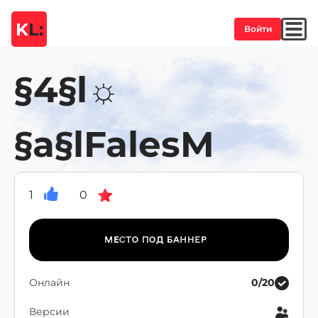
K
L:
Войти
§4§l☼
§a§lFalesM
1
0
Онлайн
0/20
Версии