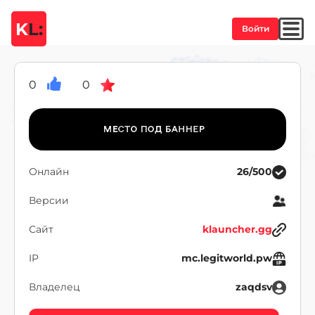
K
L:
Войти
0
0
Онлайн
26/500
Версии
Сайт
klauncher.gg
IP
mc.legitworld.pw
Владелец
zaqdsv