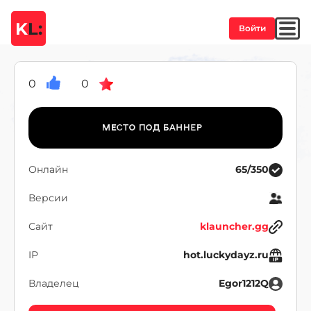
K
L:
Войти
0
0
Онлайн
65/350
Версии
Сайт
klauncher.gg
IP
hot.luckydayz.ru
Владелец
Egor1212Q