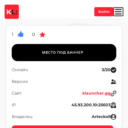
K
L:
Войти
1
0
Онлайн
3/20
Версии
Сайт
klauncher.gg
IP
45.93.200.10:25603
Владелец
Arteckoll